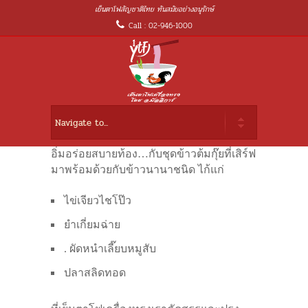
เย็นตาโฟสัญชาติไทย ทันสมัยอย่างอนุรักษ์
Call : 02-946-1000
อิ่มอร่อยสบายท้อง…กับชุดข้าวต้มกุ๊ยที่เสิร์ฟ
มาพร้อมด้วยกับข้าวนานาชนิด ไก้แก่
ไข่เจียวไชโป๊ว
ยำเกี่ยมฉ่าย
. ผัดหนำเลี๊ยบหมูสับ
ปลาสลิดทอด