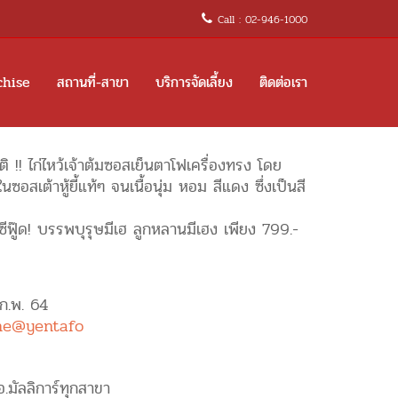
Call : 02-946-1000
chise
สถานที่-สาขา
บริการจัดเลี้ยง
ติดต่อเรา
ิ !! ไก่ไหว้เจ้าต้มซอสเย็นตาโฟเครื่องทรง โดย
นซอสเต้าหู้ยี้แท้ๆ จนเนื้อนุ่ม หอม สีแดง ซึ่งเป็นสี
จิ้มซีฟู๊ด! บรรพบุรุษมีเฮ ลูกหลานมีเฮง เพียง 799.-
 ก.พ. 64
ne@yentafo
 อ.มัลลิการ์ทุกสาขา