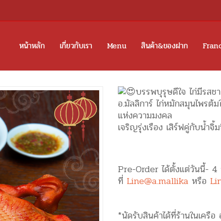
หน้าหลัก
เกี่ยวกับเรา
Menu
สินค้า&ของฝาก
Fran
บรรพบุรุษดีใจ ไก่มีรสชาต
อ.มัลลิการ์ ไก่หมักสมุนไพรต้มใ
แห่งความมงคล
เจริญรุ่งเรือง เสิร์ฟคู่กับน้ำ
Pre-Order ได้ตั้งแต่วันนี้- 4
ที่
Line@a.mallika
หรือ
Li
*นัดรับสินค้าได้ที่ร้านในเครือ