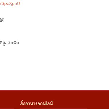
ly/3peZjmQ
ได้
-
ีมูลค่าเพิ่ม
สั่งอาหารออนไลน์