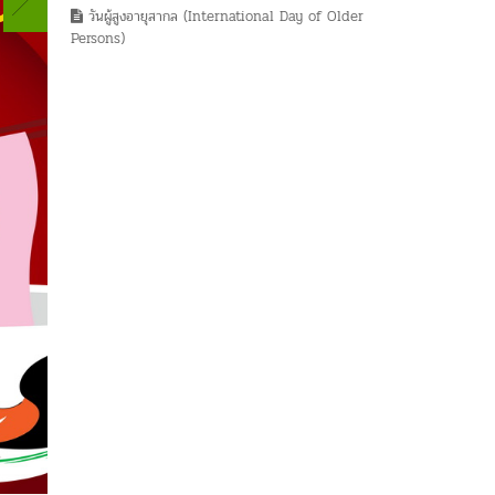
วันผู้สูงอายุสากล (International Day of Older
Persons)