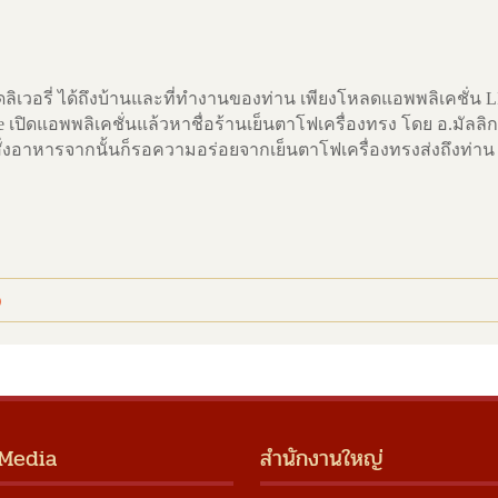
ดลิเวอรี่ ได้ถึงบ้านและที่ทำงานของท่าน
เพียงโหลดแอพพลิเคชั่น 
 เปิดแอพพลิเคชั่นแล้วหาชื่อร้านเย็นตาโฟเครื่องทรง โดย อ.มัลลิก
่มสั่งอาหารจากนั้นก็รอความอร่อยจากเย็นตาโฟเครื่องทรงส่งถึงท่าน
 Media
สำนักงานใหญ่