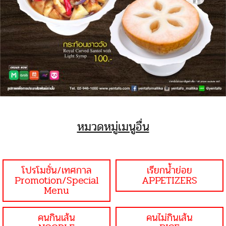
หมวดหมู่เมนูอื่น
โปรโมชั่น/เทศกาล
เรียกน้ำย่อย
Promotion/Special
APPETIZERS
Menu
คนกินเส้น
คนไม่กินเส้น